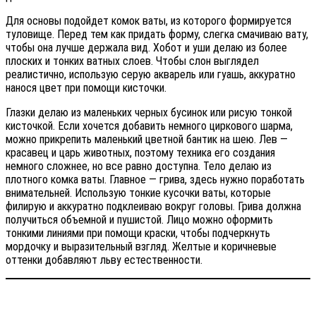
Для основы подойдет комок ваты, из которого формируется
туловище. Перед тем как придать форму, слегка смачиваю вату,
чтобы она лучше держала вид. Хобот и уши делаю из более
плоских и тонких ватных слоев. Чтобы слон выглядел
реалистично, использую серую акварель или гуашь, аккуратно
нанося цвет при помощи кисточки.
Глазки делаю из маленьких черных бусинок или рисую тонкой
кисточкой. Если хочется добавить немного циркового шарма,
можно прикрепить маленький цветной бантик на шею. Лев —
красавец и царь животных, поэтому техника его создания
немного сложнее, но все равно доступна. Тело делаю из
плотного комка ваты. Главное — грива, здесь нужно поработать
внимательней. Использую тонкие кусочки ваты, которые
филирую и аккуратно подклеиваю вокруг головы. Грива должна
получиться объемной и пушистой. Лицо можно оформить
тонкими линиями при помощи краски, чтобы подчеркнуть
мордочку и выразительный взгляд. Желтые и коричневые
оттенки добавляют льву естественности.