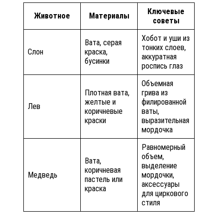
Ключевые
Животное
Материалы
советы
Хобот и уши из
Вата, серая
тонких слоев,
Слон
краска,
аккуратная
бусинки
роспись глаз
Объемная
Плотная вата,
грива из
желтые и
филированной
Лев
коричневые
ваты,
краски
выразительная
мордочка
Равномерный
объем,
Вата,
выделение
коричневая
Медведь
мордочки,
пастель или
аксессуары
краска
для циркового
стиля