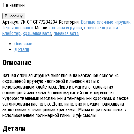
1 в наличии
Количество
В корзину
товара
Артикул:
7K-CT-CF77234234
Категория:
Ватные елочные игрушки.
Ватная
Герои из сказок
Метки:
елочная игрушка
,
елочные игрушки
,
елочная
клейстер
,
крашеная вата
,
льняная вата
игрушка
"Вакула
Описание
и
Детали
черевички"
Описание
Ватная ёлочная игрушка выполнена на каркасной основе из
окрашенной вручную хлопковой и льняной ваты с
использованием клейстера. Лицо и руки изготовлены из
полимерной запекаемой глины марки «Cernit», окрашены
художественными масляными и темперными красками, а также
затонированы пастелью. Дополнительно игрушка подкрашена
акриловыми и темперными красками. Миниатюра выполнена с
использованием полимерной глины и уф-смолы.
Детали