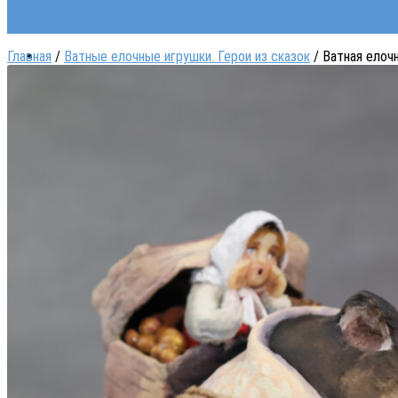
Главная
/
Ватные елочные игрушки. Герои из сказок
/ Ватная елоч