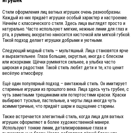
игрушек
Стили оформления лиц ватных игрушек очень разнообразны.
Каждый из них придаёт игрушке особый характер и настроение.
Начнём с классического стиля. Здесь лица выглядят просто и
натурально. Часто используют мягкие, нежные линии для глаз и
рта, а румянец аккуратно наносится кисточкой или мягкой губкой.
Такой подход делает игрушки добрыми и уютными.
Следующий модный стиль – мультяшный. Лица становятся ярче
и выразительнее. Глаза большие, округлые, иногда с блеском
или искорками. Щёчки румянятся сильнее, а улыбка часто
широкая и радостная. Такой стиль любят дети и те, кто ценит
весёлую атмосферу.
Ещё один популярный подход – винтажный стиль. Он имитирует
старинные игрушки из прошлого века. Лица здесь чуть грубее, с
чуть заметными трещинками или потертостями краски. Краски
выбирают тусклые, пастельные, а черты лица иногда чуть
асимметричные, что придаёт шарм и ощущение старины.
Также встречается элегантный стиль, когда лица для ватных
игрушек оформляют в более художественной манере.
Используют тонкие линии, детализированные глаза и