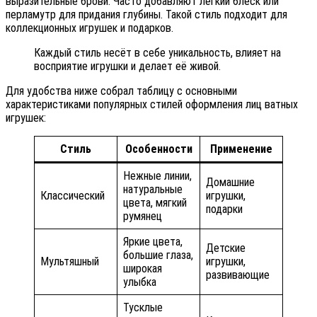
выразительные брови. Часто добавляют лёгкий блеск или
перламутр для придания глубины. Такой стиль подходит для
коллекционных игрушек и подарков.
Каждый стиль несёт в себе уникальность, влияет на
восприятие игрушки и делает её живой.
Для удобства ниже собрал таблицу с основными
характеристиками популярных стилей оформления лиц ватных
игрушек:
Стиль
Особенности
Применение
Нежные линии,
Домашние
натуральные
Классический
игрушки,
цвета, мягкий
подарки
румянец
Яркие цвета,
Детские
большие глаза,
Мультяшный
игрушки,
широкая
развивающие
улыбка
Тусклые