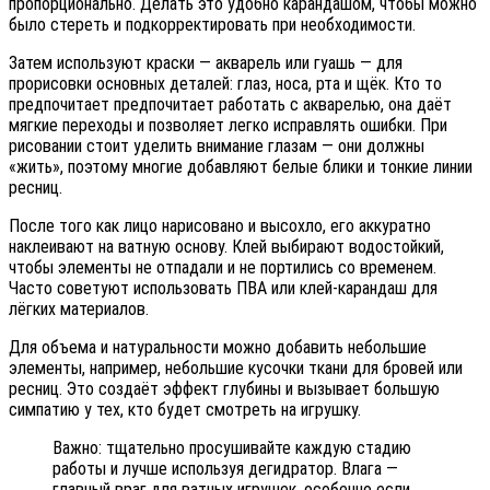
пропорционально. Делать это удобно карандашом, чтобы можно
было стереть и подкорректировать при необходимости.
Затем используют краски — акварель или гуашь — для
прорисовки основных деталей: глаз, носа, рта и щёк. Кто то
предпочитает предпочитает работать с акварелью, она даёт
мягкие переходы и позволяет легко исправлять ошибки. При
рисовании стоит уделить внимание глазам — они должны
«жить», поэтому многие добавляют белые блики и тонкие линии
ресниц.
После того как лицо нарисовано и высохло, его аккуратно
наклеивают на ватную основу. Клей выбирают водостойкий,
чтобы элементы не отпадали и не портились со временем.
Часто советуют использовать ПВА или клей-карандаш для
лёгких материалов.
Для объема и натуральности можно добавить небольшие
элементы, например, небольшие кусочки ткани для бровей или
ресниц. Это создаёт эффект глубины и вызывает большую
симпатию у тех, кто будет смотреть на игрушку.
Важно: тщательно просушивайте каждую стадию
работы и лучше используя дегидратор. Влага —
главный враг для ватных игрушек, особенно если