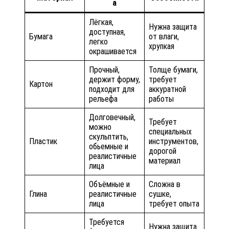
а
Лёгкая,
Нужна защита
доступная,
Бумага
от влаги,
легко
хрупкая
окрашивается
Прочный,
Толще бумаги,
держит форму,
требует
Картон
подходит для
аккуратной
рельефа
работы
Долговечный,
Требует
можно
специальных
скульптить,
Пластик
инструментов,
обьемные и
дорогой
реалистичные
материал
лица
Объёмные и
Сложна в
Глина
реалистичные
сушке,
лица
требует опыта
Требуется
Нужна защита